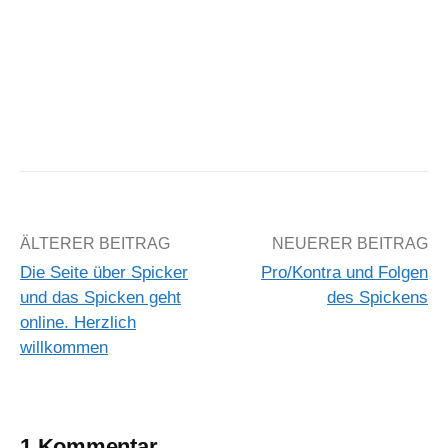
Beitrags-
ÄLTERER BEITRAG
NEUERER BEITRAG
Die Seite über Spicker
Pro/Kontra und Folgen
Navigation
und das Spicken geht
des Spickens
online. Herzlich
willkommen
1 Kommentar