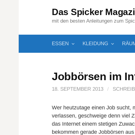
Springe
Das Spicker Magaz
zum
Inhalt
mit den besten Anleitungen zum Spi
ESSEN
KLEIDUNG
RÄU
Jobbörsen im In
18. SEPTEMBER 2013
/
SCHREIB
Wer heutzutage einen Job sucht, 
verlassen, geschweige denn viel Ze
das Internet einem stetigen Zuwa
bekommen gerade Jobbörsen aus d