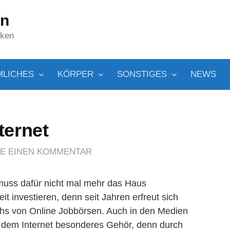
in
cken
MLICHES
KÖRPER
SONSTIGES
NEWS
ternet
E EINEN KOMMENTAR
muss dafür nicht mal mehr das Haus
it investieren, denn seit Jahren erfreut sich
chs von Online Jobbörsen. Auch in den Medien
em Internet besonderes Gehör, denn durch